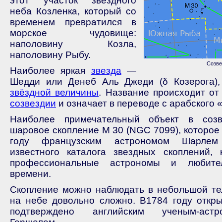
этот участок звездного
неба Козленка, который со
временем превратился в
морское чудовище:
наполовину Козла,
наполовину Рыбу.
Созве
Наиболее яркая
звезда
—
Шедди или Денеб Аль Джеди (δ Козерога),
звёздной величины
. Название происходит от
созвездии
и означает в переводе с арабского «
Наиболее примечательный объект в соз
шаровое скопление М 30 (NGC 7099), которое
году французским астрономом Шарлем
известного каталога звездных скоплений, 
профессиональные астрономы и любите
времени.
Скопление можно наблюдать в небольшой тел
на небе довольно сложно. В1784 году откр
подтверждено английским ученым-аст