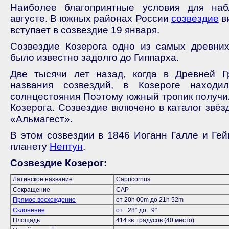
Наиболее благоприятные условия для на
августе. В южных районах России
созвездие
в
вступает в созвездие 19 января.
Созвездие Козерога одно из самых древних
было известно задолго до Гиппарха.
Две тысячи лет назад, когда в Древней Г
названия созвездий, в Козероге находи
солнцестояния Поэтому южный тропик получи
Козерога. Созвездие включено в каталог звё
«Альмагест».
В этом созвездии в 1846 Иоганн Галле и Гей
планету
Нептун
.
Созвездие Козерог:
Латинское название
Capricornus
Сокращение
CAP
Прямое восхождение
от 20h 00m до 21h 52m
Склонение
от −28° до −9°
Площадь
414 кв. градусов (40 место)