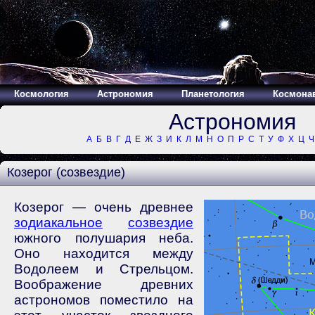
Космология
Астрономия
Планетология
Космона
Астрономия
А
Б
В
Г
Д
Е
Ж
З
И
К
Л
М
Н
О
П
Р
С
Т
У
Ф
Х
Ц
Ч
Козерог (созвездие)
Козерог — очень древнее
зодиакальное
созвездие
южного полушария неба.
Оно находится между
Водолеем и Стрельцом.
Воображение древних
астрономов поместило на