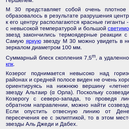
Гершелем.
М 30 представляет собой очень плотное 
образовалось в результате разрушения центр
к его центру располагаются красные гиганты
с невысокой температурой и большой
светим
звезд закончились термоядерные реакции с
Самую
яркую
звезду М 30 можно увидеть в н
зеркалом диаметром 100 мм.
m
Суммарный блеск скопления 7,5
, а удаленн
кпк
.
Козерог поднимается невысоко над гори
районах и средней полосе виден не очень хоро
ориентируясь на нижнюю вершину «летне
звезду Альтаир (α Орла). Поскольку созвезд
Козерогу с северо-запада, то проведя л
обратном направлении, можно найти созвез
Если опустить отвесную линию от Ден
пересечения ее с эклиптикой, то в этом мес
звезды Аль Джеди и Дабех.