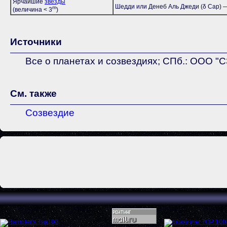
Ярчайшие
звёзды
Шедди или Денеб Аль Джеди (δ Cap) —
m
(величина < 3
)
Источники
Все о планетах и созвездиях; СПб.: ООО "
См. также
Созвездие