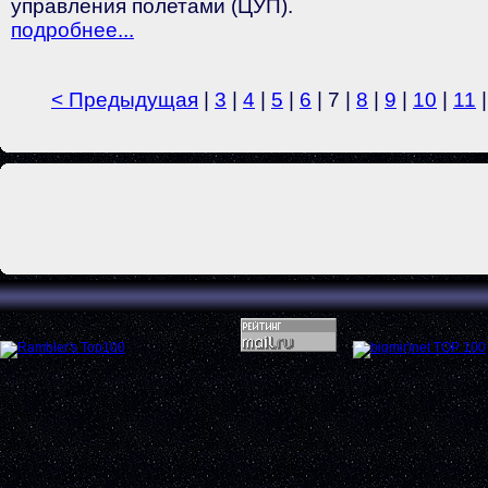
управления полетами (ЦУП).
подробнее...
< Предыдущая
|
3
|
4
|
5
|
6
| 7 |
8
|
9
|
10
|
11