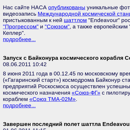
Нас сайте НАСА
опубликованы
уникальные фот
видеозапись
Международной космической стан
пристыкованным к ней
шаттлом
"Endeavour" ро
"Прогрессом"
и
"Союзом"
, а также европейским 
Кеплер".
подробнее...
Запуск с Байконура космического корабля 
08.06.2011 10:42
8 июня 2011 года в 00.12.45 по московскому вр
(«Гагаринский старт») космодрома Байконур с
предприятий Роскосмоса осуществлен успешны
космического назначения
«Союз-ФГ»
с пилотир
кораблем
«Союз ТМА-02М»
.
подробнее...
Завершен последний полет шаттла Endeavou