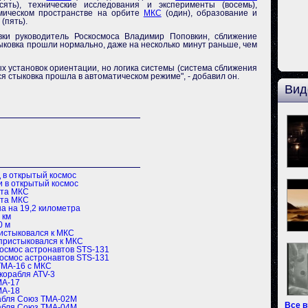
есять), технические исследования и эксперименты (восемь),
смическом пространстве на орбите
МКС
(один), образование и
(пять).
ки руководитель Роскосмоса Владимир Поповкин, сближение
тыковка прошли нормально, даже на несколько минут раньше, чем
х установок ориентации, но логика системы (система сближения
ся стыковка прошла в автоматическом режиме", - добавил он.
Вид
 в открытый космос
 в открытый космос
ета МКС
ета МКС
а на 19,2 километра
 км
0 м
истыковался к МКС
 пристыковался к МКС
космос аcтронавтов STS-131
космос аcтронавтов STS-131
ТМА-16 с МКС
 корабля ATV-3
МА-17
МА-18
рабля Союз ТМА-02М
Все 
рабля Союз ТМА-04М