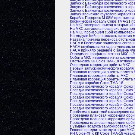
Запуск с Байконура космического ко
Запуск с Байконура космического ко
Запуск с Байконура космического ко
Запуск японского грузового корабля 
Корабль Прогресс М-08М пристыкова
Космический корабль Союз ТМА-21 п
На МКС завершен выход в открытый 
На МКС запущена новая система пол
На МКС произошел сбой компьютерн
На модуле Кибо сломалась система 
Названа причина переноса отстыков
НАСА и Роскосмос подписали соглаш
НАСА опубликовало кадры уникальн
НАСА приняло решение о замене чле
Определен график полетов к МКС в 2
Орбита МКС изменена из-за космиче
Отстыковка КК Союз ТМА-18 отложен
Очередная коррекция орбиты МКС
Первый запуск космического корабля
Плановая коррекция высоты полета
Плановая коррекция орбиты МКС
Плановая коррекция орбиты полета
Посадка корабля Союз ТМА-18
Посадка космического корабля Союз
Посадка космического корабля Союз
Посадка космического корабля Союз
Посадка космического корабля Союз
Посадка космического корабля Союз
Посадка космического корабля Союз
Посадка космического корабля Союз
Проблема с системой охлаждения н
Проведена плановая коррекция орб
Проведена плановая коррекция орб
Проведена плановая коррекция орб
Пузырьки воздуха заблокировали си
Решено продлить эксплуатацию МКС 
РН Союз-ФГ с КК Союз ТМА-18 устан