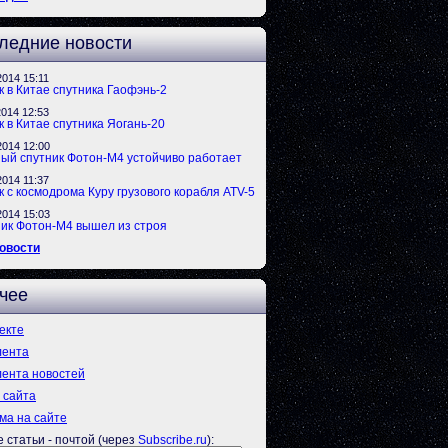
ледние новости
2014 15:11
к в Китае спутника Гаофэнь-2
2014 12:53
к в Китае спутника Яогань-20
2014 12:00
ый спутник Фотон-М4 устойчиво работает
2014 11:37
к с космодрома Куру грузового корабля ATV-5
2014 15:03
ик Фотон-М4 вышел из строя
овости
чее
екте
лента
ента новостей
 сайта
ма на сайте
 статьи - почтой (через
Subscribe.ru
):