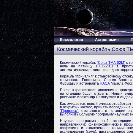
Космология
Астрономия
П
Космический корабль Союз Т
Космический корабль
"Союз ТМА-02М"
с тр
ночь на пятницу 10.06.2011 г. прис
автоматическом режиме, передает коррес
Корабль "причалил" к стыковочному отсек
космонавта Роскосмоса Сергея Волкова
Фурукаву и астронавта
НАСА
Майкла Фосс
После выравнивания давления и проверки
на станцию будут открыты. Новый экип
россияне Александр Самокутяев и Андрей 
Как ожидается, новый экипаж отработает
в открытый космос, принять последний в
"Прогресс"
, отстыковать от станции ев
выполнить большую программу научных э
Научная программа новой экспедиции
направлениям: физико-химические проц
геофизика и околоземное космическое 
исследования (семь), дистанционное з