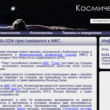
ланетология
Космонавтика
Термины и определения
МА-02М пристыковался к МКС
Инф
Итак, 
емя членами нового экипажа, запущенный с Байконура в среду, в
тыковался к
Международной космической станции
(МКС) в
01.01
пондент РИА Новости из подмосковного ЦУПа.
прини
Плано
у "Пирс" российского сегмента
МКС
.
"Союз"
доставил на станцию
получ
, астронавта японского космического агентства JAXA Сатоси
ума.
 герметичности стыковочного узла переходные люки с корабля
аж перейдет на станцию, где прибывших на орбиту встретят
Борисенко, а также американец Рональд Гаран.
 на
МКС
162 дня. Космонавтам предстоит выполнить один выход
 истории
шаттл
("Атлантис"), разгрузить четыре грузовых корабля
ропейский грузовой корабль ATV-2 "Иоганн Кеплер", а также
кспериментов.
 включает в себя 43 космических эксперимента по девяти
ессы и материалы в условиях космоса (два эксперимента),
пространство (пять экспериментов), медико-биологические
ондирование
Земли
(четыре), исследование
Солнечной системы