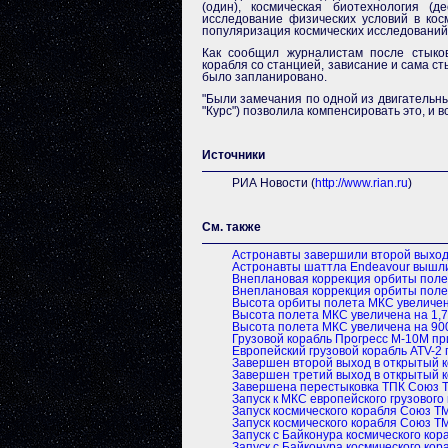
(один), космическая биотехнология (д
исследование физических условий в ко
популяризация космических исследований 
Как сообщил журналистам после стыков
корабля со станцией, зависание и сама с
было запланировано.
"Были замечания по одной из двигательны
"Курс") позволила компенсировать это, и в
Источники
РИА Новости
(
http://www.rian.ru
)
См. также
Астронавты завершили второй выход
Астронавты шаттла Endeavour вышли
Внеплановая коррекция орбиты пол
Внеплановая коррекция орбиты пол
Высота орбиты полета МКС увеличен
Высота полета МКС увеличена на 1,7
Высота полета МКС увеличена на 90
Грузовой корабль Прогресс М-10М пр
Европейский грузовой корабль ATV-2
Завершен второй выход в открытый 
Завершен третий выход в открытый 
Завершена перестыковка ТПК Союз 
Запуск к МКС европейского грузового
Запуск космического корабля Союз Т
Запуск космического корабля Союз Т
Запуск с Байконура космического ко
Запуск с Байконура космического ко