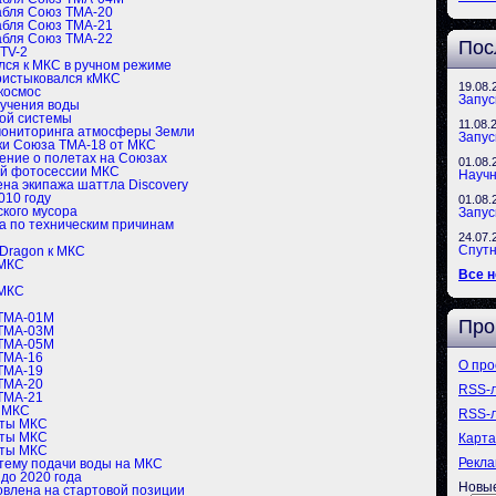
рабля Союз ТМА-20
рабля Союз ТМА-21
рабля Союз ТМА-22
Пос
HTV-2
лся к МКС в ручном режиме
ристыковался кМКС
19.08.
космос
Запус
учения воды
ой системы
11.08.
мониторинга атмосферы Земли
Запус
ки Союза ТМА-18 от МКС
ение о полетах на Союзах
01.08.
ой фотосессии МКС
Научн
на экипажа шаттла Discovery
010 году
01.08.
ского мусора
Запус
а по техническим причинам
24.07.
Спутн
 Dragon к МКС
 МКС
Все н
 МКС
 ТМА-01М
Про
 ТМА-03М
 ТМА-05М
 ТМА-16
О про
 ТМА-19
 ТМА-20
RSS-
 ТМА-21
а МКС
RSS-л
иты МКС
иты МКС
Карта
иты МКС
Рекла
стему подачи воды на МКС
до 2020 года
Новые
овлена на стартовой позиции