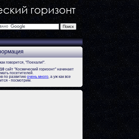
ормация
как говорится, "Поехали!".
.10
сайт "Космический горизонт" начинает
мать посетителей.
в по развитию
очень много
, а уж как все
ится - посмотрим.