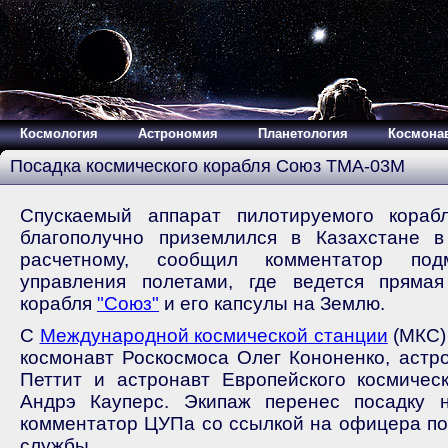
Космология
Астрономия
Планетология
Космона
Посадка космического корабля Союз ТМА-03М
Спускаемый аппарат пилотируемого кора
благополучно приземлился в Казахстане в
расчетному, сообщил комментатор под
управления полетами, где ведется прямая
корабля
"Союз"
и его капсулы на Землю.
С
Международной космической станции
(МКС)
космонавт Роскосмоса Олег Кононенко, аст
Петтит и астронавт Европейского космическ
Андрэ Кауперс. Экипаж перенес посадку 
комментатор ЦУПа со ссылкой на офицера по
службы.