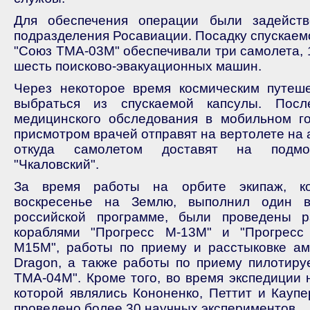
Для обеспечения операции были задейст
подразделения Росавиации. Посадку спускаем
"Союз ТМА-03М" обеспечивали три самолета, 
шесть поисково-эвакуационных машин.
Через некоторое время космическим путеше
выбраться из спускаемой капсулы. Посл
медицинского обследования в мобильном го
присмотром врачей отправят на вертолете на
откуда самолетом доставят на подмо
"Чкаловский".
За время работы на орбите экипаж, к
воскресенье на Землю, выполнил один 
российской программе, были проведены 
кораблями "Прогресс М-13М" и "Прогресс 
М15М", работы по приему и расстыковке ам
Dragon, а также работы по приему пилотиру
ТМА-04М". Кроме того, во время экспедиции 
которой являлись Кононенко, Петтит и Каупе
проведено более 30 научных экспериментов.